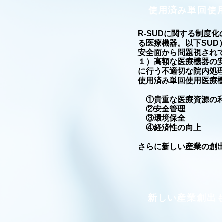
使用済み単回使
R-SUDに関する制度
る医療機器。以下SU
安全面から問題視され
１）高額な医療機器の
に行う不適切な院内処理
使用済み単回使用医療
①貴重な医療資源の
②安全管理
③環境保全
④経済性の向上
​さらに新しい産業の創
新しい産業創出も