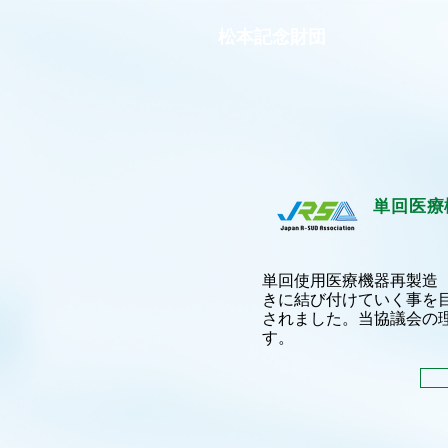
​松本記念財団
単回医療
単回使用医療機器再製造（
きに結び付けていく事を目的に単
されました。当協議会の
す。