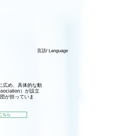
人材育成
出版
お問い合わせ
​言語/ Language
に広め、具体的な動
ciation）が設立
財団が担っていま
こちら